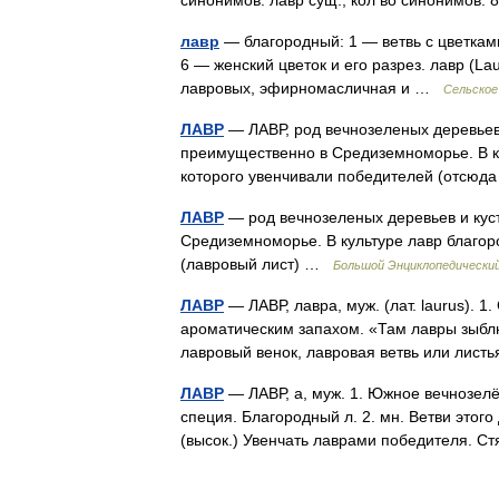
синонимов. лавр сущ., кол во синонимов: 
лавр
— благородный: 1 — ветвь с цветками
6 — женский цветок и его разрез. лавр (La
лавровых, эфирномасличная и …
Сельское
ЛАВР
— ЛАВР, род вечнозеленых деревьев 
преимущественно в Средиземноморье. В ку
которого увенчивали победителей (отсюд
ЛАВР
— род вечнозеленых деревьев и кус
Средиземноморье. В культуре лавр благо
(лавровый лист) …
Большой Энциклопедический
ЛАВР
— ЛАВР, лавра, муж. (лат. laurus). 
ароматическим запахом. «Там лавры зыблют
лавровый венок, лавровая ветвь или лис
ЛАВР
— ЛАВР, а, муж. 1. Южное вечнозелён
специя. Благородный л. 2. мн. Ветви этого
(высок.) Увенчать лаврами победителя.