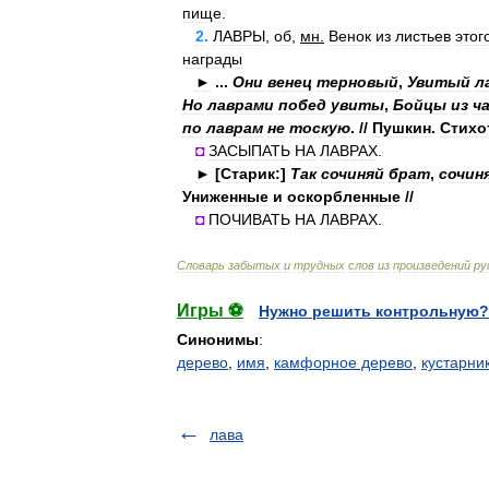
пище
.
2
.
ЛАВРЫ
,
об
,
мн
.
Венок
из
листьев
этог
награды
►
...
Они
венец
терновый
,
Увитый
л
Но
лаврами
побед
увиты
,
Бойцы
из
ч
по
лаврам
не
тоскую
. //
Пушкин
.
Стихо
◘
ЗАСЫПАТЬ
НА
ЛАВРАХ
.
►
[
Старик:
]
Так
сочиняй
брат
,
сочин
Униженные
и
оскорбленные
//
◘
ПОЧИВАТЬ
НА
ЛАВРАХ
.
Словарь
забытых
и
трудных
слов
из
произведений
ру
Игры ⚽
Нужно решить контрольную?
Синонимы
:
дерево
,
имя
,
камфорное дерево
,
кустарни
лава