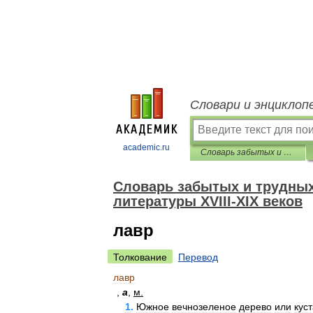
Словари и энциклоп
academic.ru
Словарь забытых и трудных слов из произведений русской литературы ХVIII-ХIХ веков
Словарь забытых и трудных
литературы ХVIII-ХIХ веков
лавр
Толкование
Перевод
лавр
,
а
,
м
.
1
.
Южное
вечнозеленое
дерево
или
кус