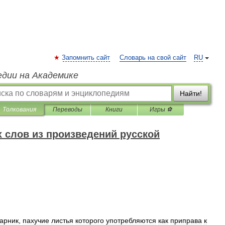
Запомнить сайт
Словарь на свой сайт
RU
едии на Академике
Найти!
Толкования
Переводы
Книги
Игры ⚽
 слов из произведений русской
тарник
,
пахучие
листья
которого
употребляются
как
приправа
к