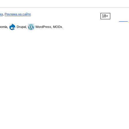
ка
,
Реклама на сайте
18+
omla,
Drupal,
WordPress, MODx.