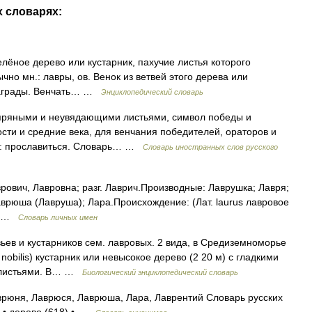
х словарях:
зелёное дерево или кустарник, пахучие листья которого
чно мн.: лавры, ов. Венок из ветвей этого дерева или
 награды. Венчать… …
Энциклопедический словарь
, пряными и неувядающими листьями, символ победы и
ости и средние века, для венчания победителей, ораторов и
ть: прославиться. Словарь… …
Словарь иностранных слов русского
аврович, Лавровна; разг. Лаврич.Производные: Лаврушка; Лавря;
аврюша (Лавруша); Лара.Происхождение: (Лат. laurus лавровое
,… …
Словарь личных имен
ьев и кустарников сем. лавровых. 2 вида, в Средиземноморье
. nоbilis) кустарник или невысокое дерево (2 20 м) с гладкими
и листьями. В… …
Биологический энциклопедический словарь
врюня, Лаврюся, Лаврюша, Лара, Лаврентий Словарь русских