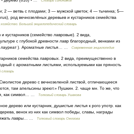
8 • дерево (618) • …
Словарь синонимов
; 2 — ветвь с плодами; 3 — мужской цветок; 4 — тычинка; 5—
urus), род вечнозелёных деревьев и кустарников семейства
 хозяйство. Большой энциклопедический словарь
и кустарников (семейство лавровые). 2 вида,
льтуре с глубокой древности лавр благородный, венками из
а лауреат ). Ароматные листья… …
Современная энциклопедия
тарников семейства лавровых. 2 вида, преимущественно в
родный с ароматными листьями, используемыми как пряность
 словарь
1. Смолистое дерево с вечнозеленой листвой, отличающееся
ся, там апельсины зреют.» Пушкин. 2. чаще мн. То же, что
тья, как символ… …
Толковый словарь Ушакова
ое дерево или кустарник, душистые листья к рого употр. как
 дерева, венок из них как символ победы, славы, награды
 Стяжать лавры… …
Толковый словарь Ожегова