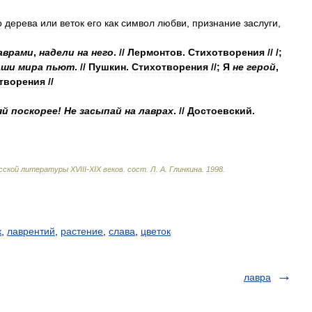
о
дерева
или
веток
его
как
символ
любви
,
признание
заслуги
,
аврами
,
надели
на
него
. //
Лермонтов
.
Стихотворения
// /;
аши
мира
пьют
. //
Пушкин
.
Стихотворения
//;
Я
не
герой
,
творения
//
яй
поскорее
!
Не
засыпай
на
лаврах
. //
Достоевский
.
сской
литературы
ХVIII
-
ХIХ
веков
.
сост
.
Л
.
А
.
Глинкина
.
1998
.
к
,
лаврентий
,
растение
,
слава
,
цветок
лавра