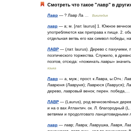
Смотреть что такое "лавр" в други
Лавр
— ? Лавр Ла …
Википедия
лавр
— а; м. [лат. laurus] 1. Южное вечно
употребляются как приправа к пище. 2. обы
отдельная ветвь его как символ победы,
ЛАВР
— (лат. laurus). Дерево с пахучими
поэтического торжества. Служило, в древн
поэтов, отсюда: «пожинать лавры» значи
языка
Лавр
— а, муж.; прост. к Лавра, ы.Отч.: Л
Лаврюня (Лавруня); Лаврюся (Лавруся); Л
дерево, лавровый венок; перен. победа
ЛАВР
— (Laurus), род вечнозелёных дерев
и на о вах Атлантич. ок. Л. благородный (L
ветвями и продолговато ланцетовидным
лавр
— лавр; Лавра; Лаврушка, Лавря, Ла